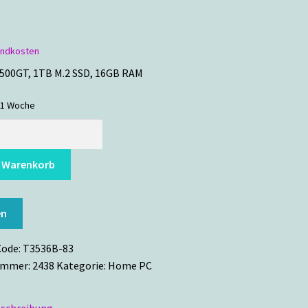
andkosten
5500GT, 1TB M.2 SSD, 16GB RAM
1 Woche
n Warenkorb
en
Code:
T3536B-83
ummer:
2438
Kategorie:
Home PC
schreibung