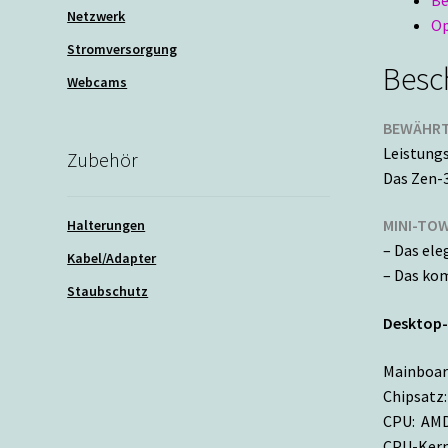
Netzwerk
Op
Stromversorgung
Besc
Webcams
BEWÄHRT
Leistungs
Zubehör
Das Zen-3
MINI-TO
Halterungen
– Das ele
Kabel/Adapter
– Das kom
Staubschutz
Desktop
Mainboar
Chipsatz
CPU: AMD
CPU-Kern