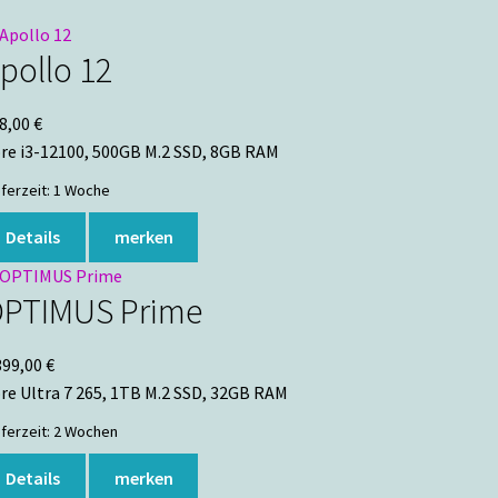
pollo 12
8,00
€
re i3-12100, 500GB M.2 SSD, 8GB RAM
eferzeit:
1 Woche
Details
merken
PTIMUS Prime
399,00
€
re Ultra 7 265, 1TB M.2 SSD, 32GB RAM
eferzeit:
2 Wochen
Details
merken