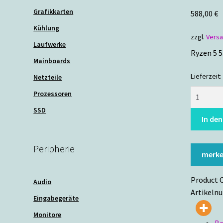
Grafikkarten
588,00
€
Kühlung
zzgl.
Vers
Laufwerke
Ryzen 5 
Mainboards
Lieferzeit:
Netzteile
Apollo
Prozessoren
18
SSD
Menge
In de
Peripherie
merk
Product 
Audio
Artikeln
Eingabegeräte
Monitore
Be