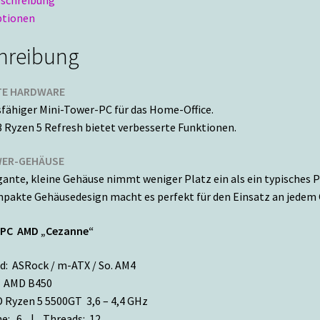
tionen
hreibung
E HARDWARE
fähiger Mini-Tower-PC für das Home-Office.
 Ryzen 5 Refresh bietet verbesserte Funktionen.
WER-GEHÄUSE
gante, kleine Gehäuse nimmt weniger Platz ein als ein typisches 
pakte Gehäusedesign macht es perfekt für den Einsatz an jedem
-PC AMD „Cezanne“
d: ASRock / m-ATX / So. AM4
: AMD B450
 Ryzen 5 5500GT 3,6 – 4,4 GHz
e: 6 | Threads: 12