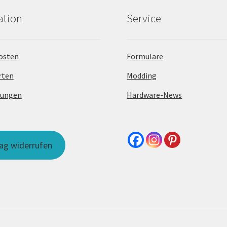
ation
Service
osten
Formulare
rten
Modding
dungen
Hardware-News
rag widerrufen