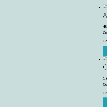
A
48
Co
Li
O
1.
Co
Li