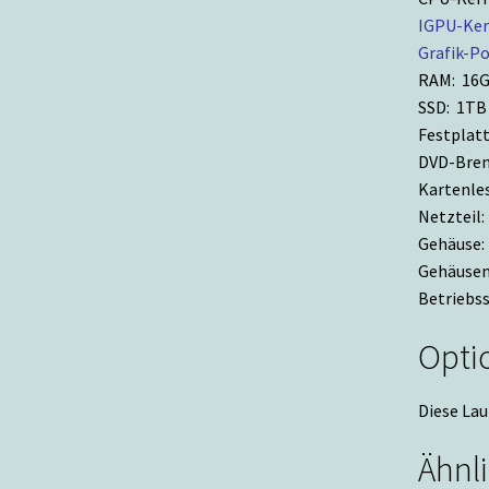
IGPU-Ker
Grafik-Po
RAM: 16
SSD: 1TB
Festplatt
DVD-Bren
Kartenles
Netzteil
Gehäuse:
Gehäusem
Betriebs
Opti
Diese La
Ähnl