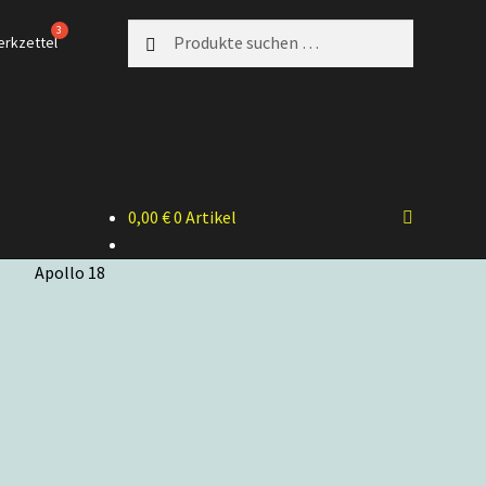
Suchen
Suchen
erkzettel
nach:
0,00
€
0 Artikel
Apollo 18