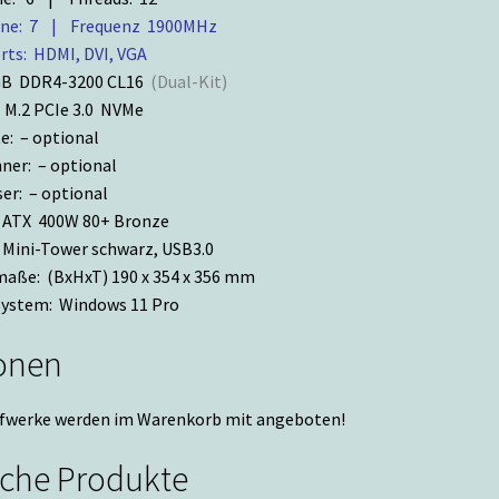
ne: 7 | Frequenz 1900MHz
rts: HDMI, DVI, VGA
GB DDR4-3200 CL16
(Dual-Kit)
 M.2 PCIe 3.0 NVMe
e: – optional
ner: – optional
er: – optional
: ATX 400W 80+ Bronze
 Mini-Tower schwarz, USB3.0
aße: (BxHxT) 190 x 354 x 356 mm
system: Windows 11 Pro
onen
ufwerke werden im Warenkorb mit angeboten!
iche Produkte