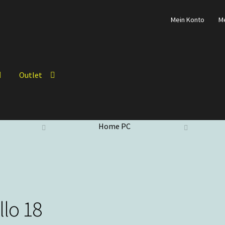
Mein Konto
M
Outlet
Home PC
llo 18