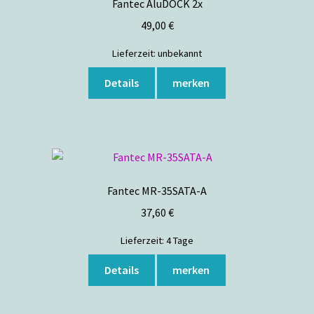
Fantec AluDOCK 2x
49,00
€
Lieferzeit:
unbekannt
Details
merken
Fantec MR-35SATA-A
37,60
€
Lieferzeit:
4 Tage
Dieses
Details
merken
Produkt
weist