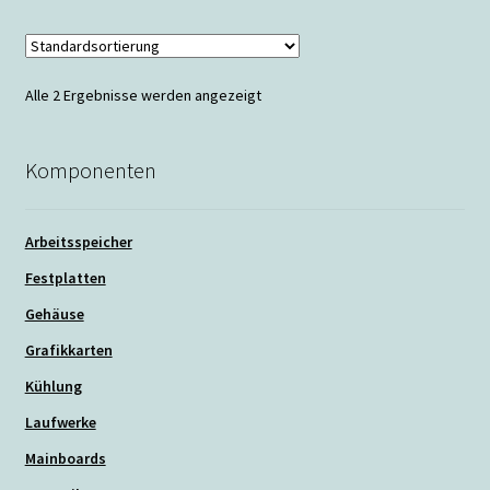
mehrere
Varianten
auf.
Die
Alle 2 Ergebnisse werden angezeigt
Optionen
können
auf
Komponenten
der
Produktseite
Arbeitsspeicher
gewählt
werden
Festplatten
Gehäuse
Grafikkarten
Kühlung
Laufwerke
Mainboards