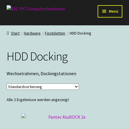
Zur
Zum
Menü
Navigation
Inhalt
springen
springen
Hardware
Start
Hardware
Festplatten
HDD Docking
PC-Systeme
HDD Docking
Staubschutz
Outlet
Wechselrahmen, Dockingstationen
Alle 2 Ergebnisse werden angezeigt