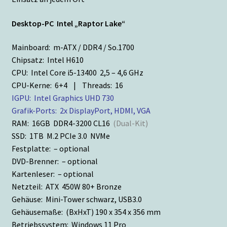
Desktop-PC Intel „Raptor Lake“
Mainboard: m-ATX / DDR4 / So.1700
Chipsatz: Intel H610
CPU: Intel Core i5-13400 2,5 – 4,6 GHz
CPU-Kerne: 6+4 | Threads: 16
IGPU: Intel Graphics UHD 730
Grafik-Ports: 2x DisplayPort, HDMI, VGA
RAM: 16GB DDR4-3200 CL16
(Dual-Kit)
SSD: 1TB M.2 PCIe 3.0 NVMe
Festplatte: – optional
DVD-Brenner: – optional
Kartenleser: – optional
Netzteil: ATX 450W 80+ Bronze
Gehäuse: Mini-Tower schwarz, USB3.0
Gehäusemaße: (BxHxT) 190 x 354 x 356 mm
Betriebssystem: Windows 11 Pro