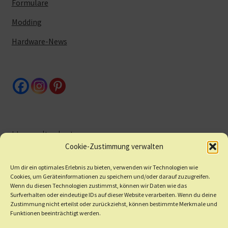
Formulare
Modding
Hardware-News
Umweltschutz
Cookie-Zustimmung verwalten
Um dir ein optimales Erlebnis zu bieten, verwenden wir Technologien wie
Altgeräte/Batterien
Cookies, um Geräteinformationen zu speichern und/oder darauf zuzugreifen.
Wenn du diesen Technologien zustimmst, können wir Daten wie das
Nachhaltigkeit
Surfverhalten oder eindeutige IDs auf dieser Website verarbeiten. Wenn du deine
Zustimmung nicht erteilst oder zurückziehst, können bestimmte Merkmale und
Funktionen beeinträchtigt werden.