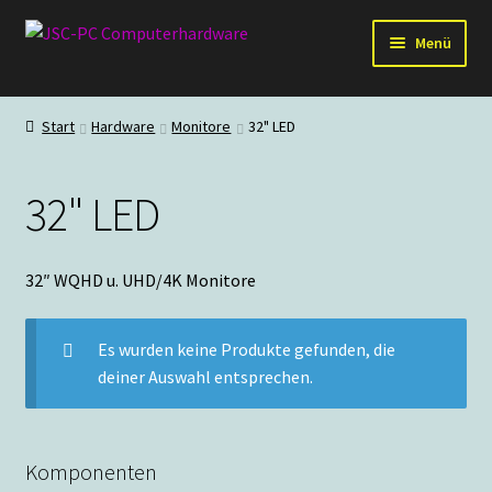
Zur
Zum
Menü
Navigation
Inhalt
springen
springen
Hardware
Start
Hardware
Monitore
32" LED
PC-Systeme
32" LED
Staubschutz
Outlet
32″ WQHD u. UHD/4K Monitore
Es wurden keine Produkte gefunden, die
deiner Auswahl entsprechen.
Komponenten