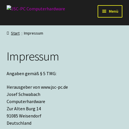
Zur
Zum
Menü
Navigation
Inhalt
springen
springen
Hardware
Start
Impressum
PC-Systeme
Impressum
Staubschutz
Outlet
Angaben gemäß § 5 TMG:
Herausgeber von www.jsc-pc.de
Josef Schwabach
Computerhardware
Zur Alten Burg 14
91085 Weisendorf
Deutschland