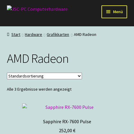
Zur
Zum
Menü
Navigation
Inhalt
springen
springen
Hardware
Start
Hardware
Grafikkarten
AMD Radeon
PC-Systeme
AMD Radeon
Staubschutz
Outlet
Alle 3 Ergebnisse werden angezeigt
Sapphire RX-7600 Pulse
252,00
€