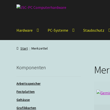
Zur
Zum
Navigation
Inhalt
springen
springen
Hardware
PC-Systeme
Staubschutz
Start
Merkzettel
Mer
Komponenten
Arbeitsspeicher
Festplatten
Gehäuse
Grafikkarten