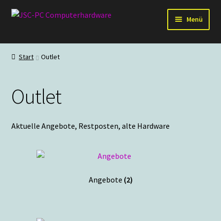
Zur
Zum
Menü
Navigation
Inhalt
springen
springen
Hardware
Start
Outlet
PC-Systeme
Outlet
Staubschutz
Outlet
Aktuelle Angebote, Restposten, alte Hardware
Angebote
(2)