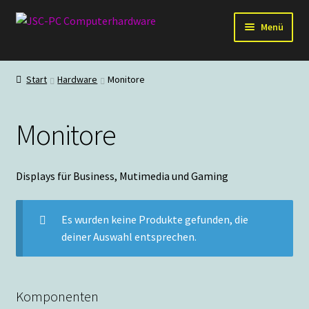
Zur
Zum
Menü
Navigation
Inhalt
springen
springen
Hardware
Start
Hardware
Monitore
PC-Systeme
Monitore
Staubschutz
Outlet
Displays für Business, Mutimedia und Gaming
Es wurden keine Produkte gefunden, die
deiner Auswahl entsprechen.
Komponenten