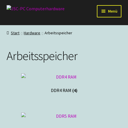
Zur
Zum
Menü
Navigation
Inhalt
springen
springen
Hardware
Start
Hardware
Arbeitsspeicher
PC-Systeme
Arbeitsspeicher
Staubschutz
Outlet
DDR4 RAM
(4)