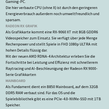
Gaming-PC.
Die hier verbaute CPU (ohne X) ist durch den geringeren
Energieverbrauch außerdem noch umweltfreundlich und
sparsam.
RADEON RX GRAFIK
Als Grafikkarte kommt eine RX-9060 XT mit 8GB GDDR6
Videospeicher zum Einsatz. Sie verfügt über jede Menge
Rechenpower und stellt Spiele in FHD 1080p ULTRA mit
hohen Details flüssig dar.
Mit der neuen AMD RDNA-4 Architektur erleben Sie die
Fortschritte bei Leistung und Effizienz mit schnellerem
Raytracing und AI-Beschleunigung der Radeon RX 9000-
Serie Grafikkarten
MAINBOARD
Als Fundament dient ein B850 Mainboard, auf dem 32GB
DDR5 RAM verbaut sind. Für das OS und die
Spielebibliothek gibt es eine PCIe-4.0-NVMe-SSD mit 1TB
Speicher.