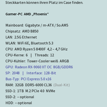
Steckkarten können ihren Platz im Case finden.
Gamer-PC AMD „Phoenix“
Mainboard: Gigabyte / m-ATX / So.AM5
Chipsatz: AMD B850
LAN: 2.5G Ethernet
WLAN: WiFi 6E, Bluetooth 5.3
CPU: AMD Ryzen 5 8400F 4,2 – 4,7 GHz
CPU-Kerne: 6 | Threads: 12
CPU-Kühler: Tower-Cooler weiß ARGB
GPU: Radeon RX-9060 XT OC 8GB/GDDR6
SP: 2048 | Interface: 128-Bit
Bus-Typ: PCI Express 5.0 x16
RAM: 32GB DDR5-6000 CL36
(Dual-Kit)
SSD-1: 1TB M.2 PCIe 4.0 NVMe
SSD-2: – optional
HDD: – optional