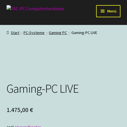
Zur
Zum
Menü
Navigation
Inhalt
springen
springen
Hardware
Start
PC-Systeme
Gaming PC
Gaming-PC LIVE
PC-Systeme
Staubschutz
Outlet
Gaming-PC LIVE
1.475,00
€
zzgl.
Versandkosten