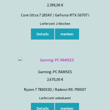
2.399,00
€
Core Ultra 7 265KF / GeForce RTX-5070Ti
Lieferzeit:
2 Wochen
Dieses
Details
merken
Produkt
weist
mehrere
Varianten
auf.
Die
Gaming-PC RAMSES
Optionen
2.670,00
€
können
auf
Ryzen 7 7800X3D / Radeon RX-7900XT
der
Lieferzeit:
unbekannt
Produktseite
gewählt
Details
merken