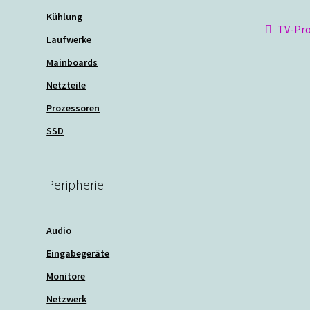
Kühlung
Beit
Vorher
TV-Pr
Laufwerke
Beitra
Mainboards
Netzteile
Prozessoren
SSD
Peripherie
Audio
Eingabegeräte
Monitore
Netzwerk