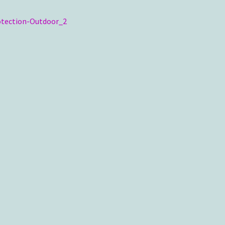
ragsnavigation
iger
otection-Outdoor_2
g: