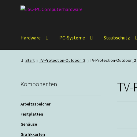
Zur
Zum
Navigation
Inhalt
springen
springen
Hardware
PC-Systeme
Staubschutz
Start
TV-Protection-Outdoor_2
TV-Protection-Outdoor_2
TV-
Komponenten
Arbeitsspeicher
Festplatten
Gehäuse
Grafikkarten