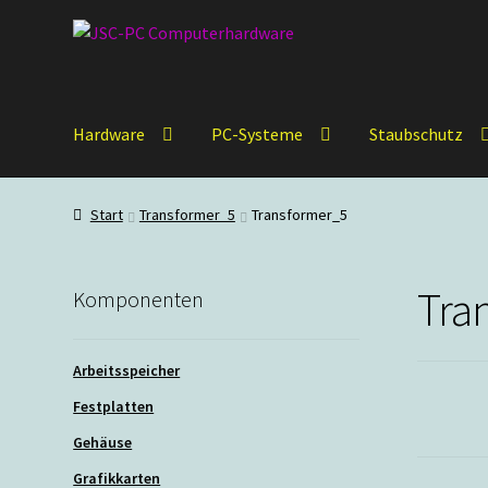
Zur
Zum
Navigation
Inhalt
springen
springen
Hardware
PC-Systeme
Staubschutz
Start
Transformer_5
Transformer_5
Tra
Komponenten
Arbeitsspeicher
Festplatten
Gehäuse
Grafikkarten