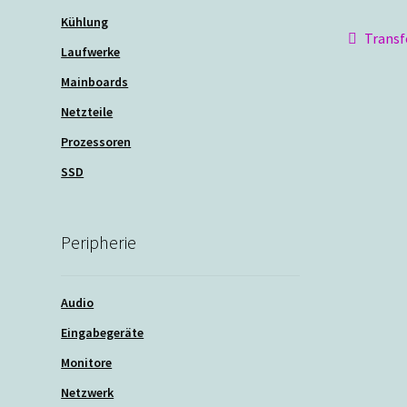
Kühlung
Beit
Vorher
Trans
Laufwerke
Beitra
Mainboards
Netzteile
Prozessoren
SSD
Peripherie
Audio
Eingabegeräte
Monitore
Netzwerk