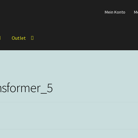
Mein Konto
M
Outlet
nsformer_5