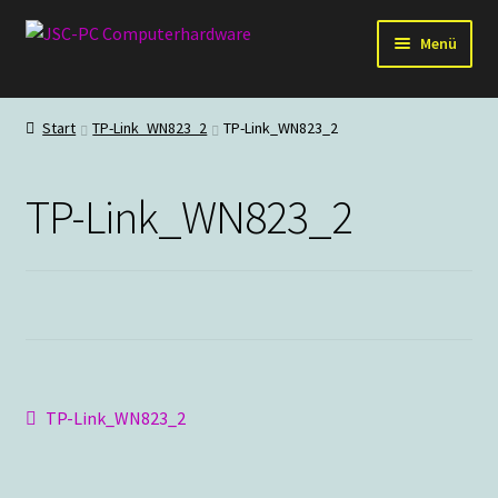
Zur
Zum
Menü
Navigation
Inhalt
springen
springen
Hardware
Start
TP-Link_WN823_2
TP-Link_WN823_2
PC-Systeme
TP-Link_WN823_2
Staubschutz
Outlet
Beitragsnavigation
Vorheriger
TP-Link_WN823_2
Beitrag: