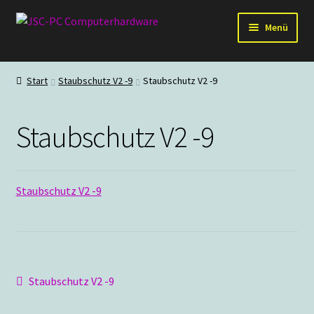
Zur
Zum
Menü
Navigation
Inhalt
springen
springen
Hardware
Start
Staubschutz V2 -9
Staubschutz V2 -9
PC-Systeme
Staubschutz V2 -9
Staubschutz
Outlet
Staubschutz V2 -9
Beitragsnavigation
Vorheriger
Staubschutz V2 -9
Beitrag: