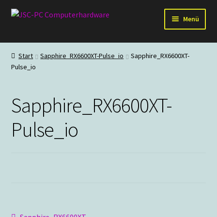
Zur
Zum
Menü
Navigation
Inhalt
springen
springen
Hardware
Start
Sapphire_RX6600XT-Pulse_io
Sapphire_RX6600XT-
Pulse_io
PC-Systeme
Staubschutz
Sapphire_RX6600XT-
Outlet
Pulse_io
Vorheriger
Sapphire_RX6600XT-