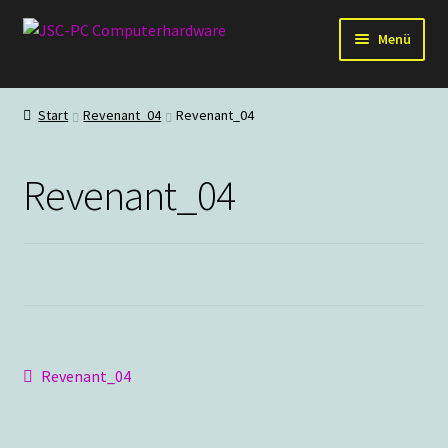
Zur
Zum
Menü
Navigation
Inhalt
springen
springen
Hardware
Start
Revenant_04
Revenant_04
PC-Systeme
Revenant_04
Staubschutz
Outlet
Beitragsnavigation
Vorheriger
Revenant_04
Beitrag: