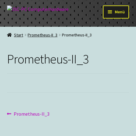
Zur
Zum
Menü
Navigation
Inhalt
springen
springen
Hardware
Start
Prometheus-II_3
Prometheus-II_3
PC-Systeme
Prometheus-II_3
Staubschutz
Outlet
Beitragsnavigation
Vorheriger
Prometheus-II_3
Beitrag: