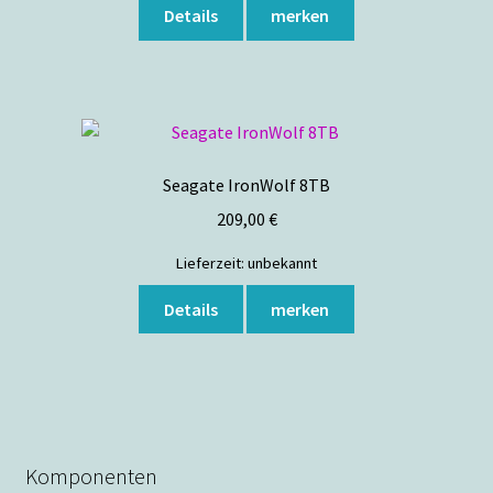
Details
merken
Seagate IronWolf 8TB
209,00
€
Lieferzeit:
unbekannt
Details
merken
Komponenten