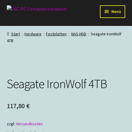
Zur
Zum
Menü
Navigation
Inhalt
springen
springen
Hardware
Start
Hardware
Festplatten
NAS HDD
Seagate IronWolf
4TB
PC-Systeme
Staubschutz
Outlet
Seagate IronWolf 4TB
117,80
€
zzgl.
Versandkosten