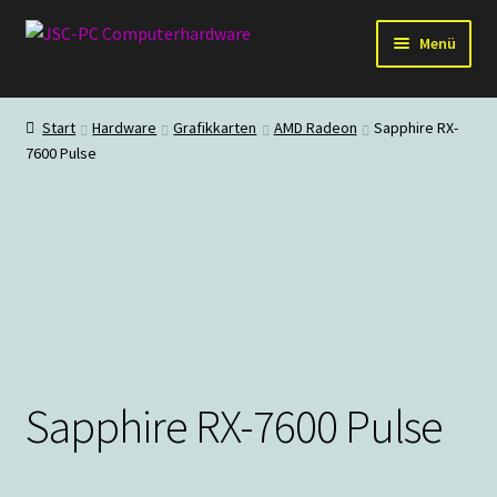
Zur
Zum
Menü
Navigation
Inhalt
springen
springen
Hardware
Start
Hardware
Grafikkarten
AMD Radeon
Sapphire RX-
7600 Pulse
PC-Systeme
Staubschutz
Outlet
Sapphire RX-7600 Pulse