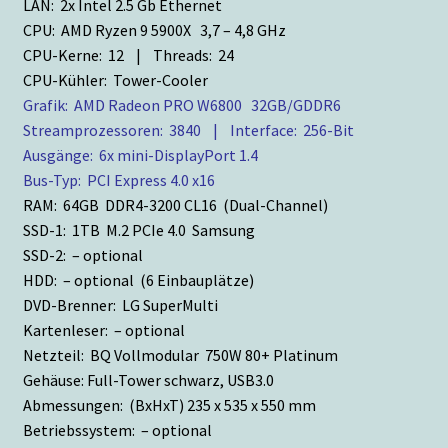
LAN: 2x Intel 2.5 Gb Ethernet
CPU: AMD Ryzen 9 5900X 3,7 – 4,8 GHz
CPU-Kerne: 12 | Threads: 24
CPU-Kühler: Tower-Cooler
Grafik: AMD Radeon PRO W6800 32GB/GDDR6
Streamprozessoren: 3840 | Interface: 256-Bit
Ausgänge: 6x mini-DisplayPort 1.4
Bus-Typ: PCI Express 4.0 x16
RAM: 64GB DDR4-3200 CL16 (Dual-Channel)
SSD-1: 1TB M.2 PCIe 4.0 Samsung
SSD-2: – optional
HDD: – optional (6 Einbauplätze)
DVD-Brenner: LG SuperMulti
Kartenleser: – optional
Netzteil: BQ Vollmodular 750W 80+ Platinum
Gehäuse: Full-Tower schwarz, USB3.0
Abmessungen: (BxHxT) 235 x 535 x 550 mm
Betriebssystem: – optional