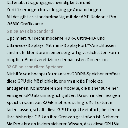
Datenübertragungsgeschwindigkeiten und
Zertifizierungen für viele gängige Anwendungen.
All das gibt es standardmäßig mit der AMD Radeon™ Pro
W6800 Grafikkarte.
6 Displays als Standard
Optimiert für sechs moderne HDR-, Ultra-HD- und
Ultrawide-Displays. Mit mini-DisplayPort™-Anschlüssen
sind mehr Monitore in einer sorgfältig verdichteten Form
möglich. Benutzereffizienz der nächsten Dimension.
32 GB an schnellem Speicher
Mithilfe von hochperformantem GDDR6-Speicher eröffnet
diese GPU die Möglichkeit, enorm große Projekte
anzugehen. Konstruieren Sie Modelle, die bisher auf einer
einzigen GPU als unmöglich galten. Da sich in den riesigen
Speicherraum von 32 GB mehr​ere sehr große Texturen
laden lassen, schafft diese GPU Projekte einfach, bei denen
Ihre bisherige GPU an ihre Grenzen gestoßen ist. Nehmen
Sie Projekte an in dem sicheren Wissen, dass diese GPU Sie