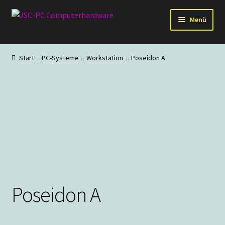
Zur
Zum
Menü
Navigation
Inhalt
springen
springen
Hardware
Start
PC-Systeme
Workstation
Poseidon A
PC-Systeme
Staubschutz
Outlet
Poseidon A