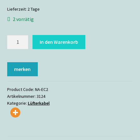
Lieferzeit:
2 Tage
2 vorrätig
Noctua
In den Warenkorb
NA-
EC2
Menge
merken
Product Code:
NA-EC2
Artikelnummer:
3124
Kategorie:
Lüfterkabel