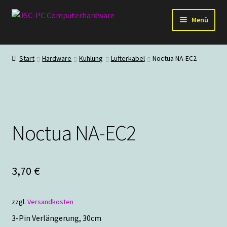
Zur
Zum
Menü
Navigation
Inhalt
springen
springen
Hardware
Start
Hardware
Kühlung
Lüfterkabel
Noctua NA-EC2
PC-Systeme
Staubschutz
Noctua NA-EC2
Outlet
3,70
€
zzgl.
Versandkosten
3-Pin Verlängerung, 30cm