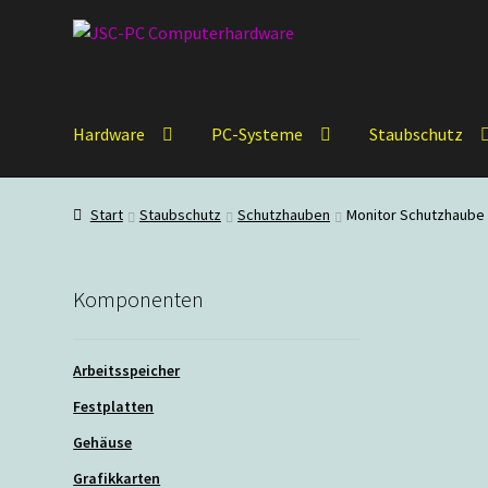
Zur
Zum
Navigation
Inhalt
springen
springen
Hardware
PC-Systeme
Staubschutz
Start
Staubschutz
Schutzhauben
Monitor Schutzhaube
Komponenten
Arbeitsspeicher
Festplatten
Gehäuse
Grafikkarten