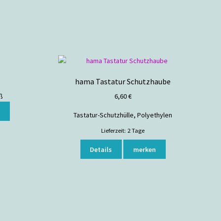
hama Tastatur Schutzhaube
ß
6,60
€
n
Tastatur-Schutzhülle, Polyethylen
Lieferzeit:
2 Tage
Details
merken