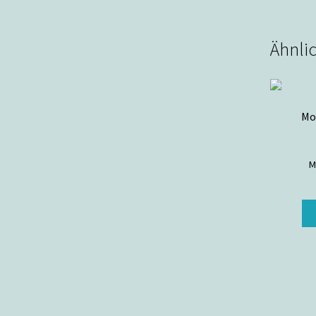
Ähnli
Mo
M