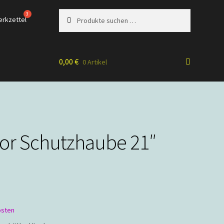
Suchen
Suchen
erkzettel
nach:
0,00
€
0 Artikel
or Schutzhaube 21″
osten