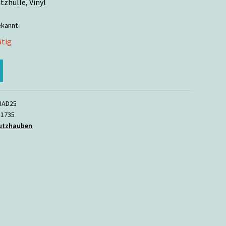
zhülle, Vinyl
ekannt
ätig
JAD25
:
1735
utzhauben