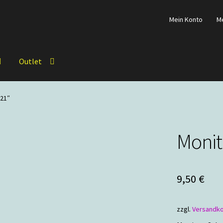
Mein Konto
M
Outlet
 21″
Monit
9,50
€
zzgl.
Versandk