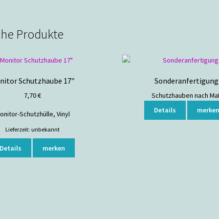
che Produkte
nitor Schutzhaube 17″
Sonderanfertigung
7,70
€
Schutzhauben nach Ma
Details
merke
onitor-Schutzhülle, Vinyl
Lieferzeit:
unbekannt
Details
merken