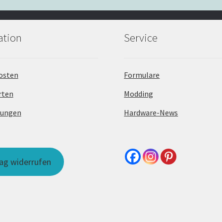
ation
Service
osten
Formulare
rten
Modding
dungen
Hardware-News
rag widerrufen