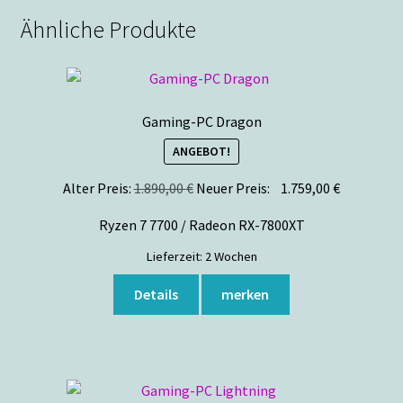
Ähnliche Produkte
Gaming-PC Dragon
ANGEBOT!
Ursprünglicher
Aktueller
Alter Preis:
1.890,00
€
Neuer Preis:
1.759,00
€
Preis
Preis
Ryzen 7 7700 / Radeon RX-7800XT
war:
ist:
1.890,00 €
1.759,00 €.
Lieferzeit:
2 Wochen
Details
merken