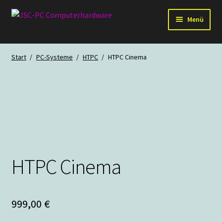
Zur
Zum
Menü
Navigation
Inhalt
springen
springen
Hardware
Start
/
PC-Systeme
/
HTPC
/
HTPC Cinema
PC-Systeme
Staubschutz
Outlet
HTPC Cinema
999,00
€