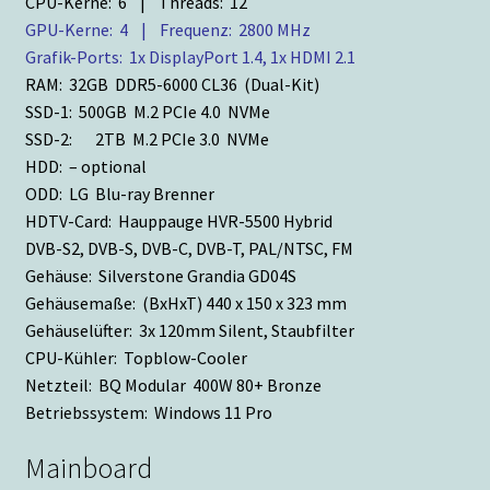
CPU-Kerne: 6 | Threads: 12
GPU-Kerne: 4 | Frequenz: 2800 MHz
Grafik-Ports: 1x DisplayPort 1.4, 1x HDMI 2.1
RAM: 32GB DDR5-6000 CL36 (Dual-Kit)
SSD-1: 500GB M.2 PCIe 4.0 NVMe
SSD-2: 2TB M.2 PCIe 3.0 NVMe
HDD: – optional
ODD: LG Blu-ray Brenner
HDTV-Card: Hauppauge HVR-5500 Hybrid
DVB-S2, DVB-S, DVB-C, DVB-T, PAL/NTSC, FM
Gehäuse: Silverstone Grandia GD04S
Gehäusemaße: (BxHxT) 440 x 150 x 323 mm
Gehäuselüfter: 3x 120mm Silent, Staubfilter
CPU-Kühler: Topblow-Cooler
Netzteil: BQ Modular 400W 80+ Bronze
Betriebssystem: Windows 11 Pro
Mainboard