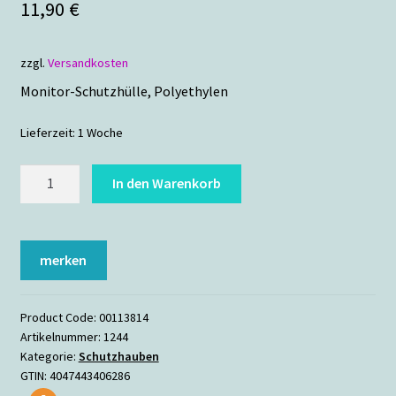
11,90
€
zzgl.
Versandkosten
Monitor-Schutzhülle, Polyethylen
Lieferzeit:
1 Woche
hama
In den Warenkorb
Monitor
Schutzhaube
27"/29"
merken
Menge
Product Code:
00113814
Artikelnummer:
1244
Kategorie:
Schutzhauben
GTIN:
4047443406286