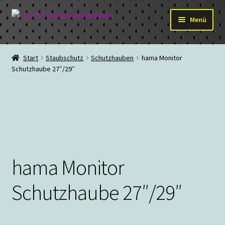
Zur
Zum
Menü
Navigation
Inhalt
springen
springen
Hardware
Start
Staubschutz
Schutzhauben
hama Monitor
Schutzhaube 27″/29″
PC-Systeme
Staubschutz
Outlet
hama Monitor
Schutzhaube 27″/29″