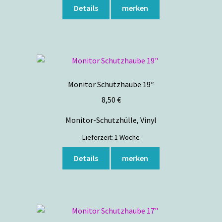
Dieses
Details
merken
Produkt
weist
mehrere
Varianten
auf.
Die
Monitor Schutzhaube 19″
Optionen
8,50
€
können
auf
Monitor-Schutzhülle, Vinyl
der
Lieferzeit:
1 Woche
Produktseite
gewählt
Details
merken
werden