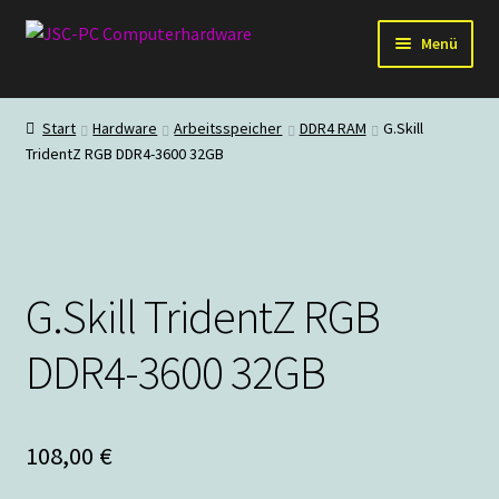
Zur
Zum
Menü
Navigation
Inhalt
springen
springen
Hardware
Start
Hardware
Arbeitsspeicher
DDR4 RAM
G.Skill
TridentZ RGB DDR4-3600 32GB
PC-Systeme
Staubschutz
Outlet
G.Skill TridentZ RGB
DDR4-3600 32GB
108,00
€