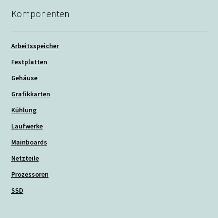
Die
Komponenten
Optionen
können
auf
Arbeitsspeicher
der
Festplatten
Produktseite
Gehäuse
gewählt
werden
Grafikkarten
Kühlung
Laufwerke
Mainboards
Netzteile
Prozessoren
SSD