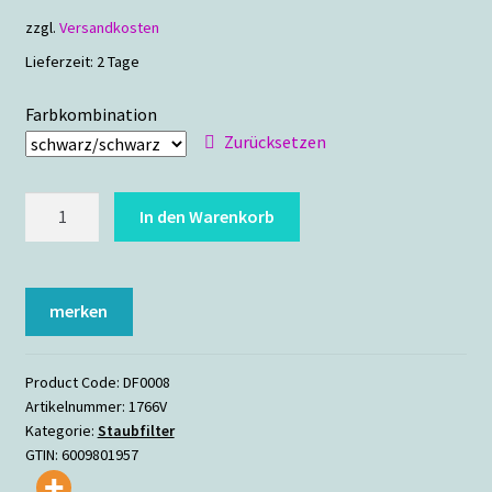
zzgl.
Versandkosten
Lieferzeit:
2 Tage
Farbkombination
Zurücksetzen
DEMCiflex
In den Warenkorb
Fan-
Filter
200mm
merken
Menge
Product Code:
DF0008
Artikelnummer:
1766V
Kategorie:
Staubfilter
GTIN:
6009801957