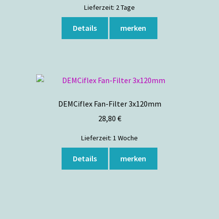
Lieferzeit:
2 Tage
Dieses
Details
merken
Produkt
weist
mehrere
Varianten
auf.
Die
DEMCiflex Fan-Filter 3x120mm
Optionen
28,80
€
können
auf
Lieferzeit:
1 Woche
der
Dieses
Produktseite
Details
merken
Produkt
gewählt
weist
werden
mehrere
Varianten
auf.