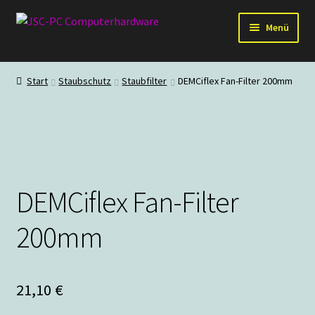
Zur
Zum
Menü
Navigation
Inhalt
springen
springen
Hardware
Start
Staubschutz
Staubfilter
DEMCiflex Fan-Filter 200mm
PC-Systeme
Staubschutz
Outlet
DEMCiflex Fan-Filter
200mm
21,10
€