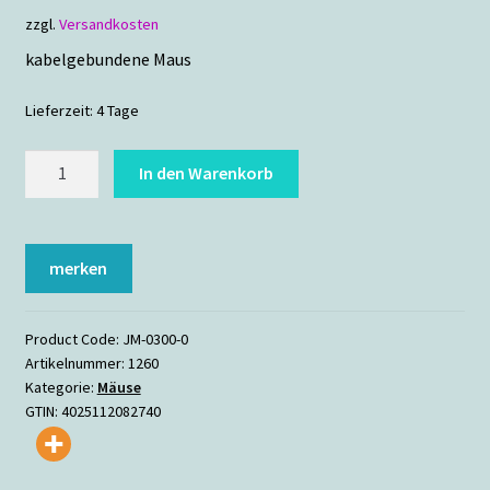
zzgl.
Versandkosten
kabelgebundene Maus
Lieferzeit:
4 Tage
CHERRY
In den Warenkorb
Gentix
weiß
Menge
merken
Product Code:
JM-0300-0
Artikelnummer:
1260
Kategorie:
Mäuse
GTIN:
4025112082740