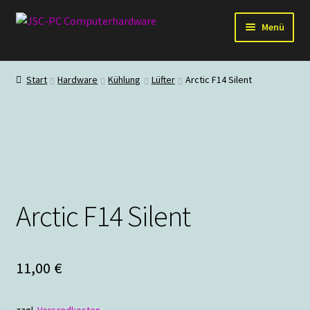
Zur
Zum
Menü
Navigation
Inhalt
springen
springen
Hardware
Start
Hardware
Kühlung
Lüfter
Arctic F14 Silent
PC-Systeme
Staubschutz
Outlet
Arctic F14 Silent
11,00
€
zzgl.
Versandkosten