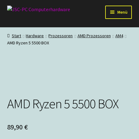
Zur
Zum
Menü
Navigation
Inhalt
springen
springen
Hardware
Start
Hardware
Prozessoren
AMD Prozessoren
AM4
AMD Ryzen 5 5500 BOX
PC-Systeme
Staubschutz
Outlet
AMD Ryzen 5 5500 BOX
89,90
€