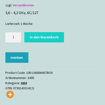
zzgl.
Versandkosten
3,6 – 4,2 GHz, 6C/12T
Lieferzeit:
1 Woche
AMD
In den Warenkorb
Ryzen
5
5500
merken
BOX
Menge
Product Code:
100-100000457BOX
Artikelnummer:
3499
Kategorie:
AM4
GTIN:
0730143314121