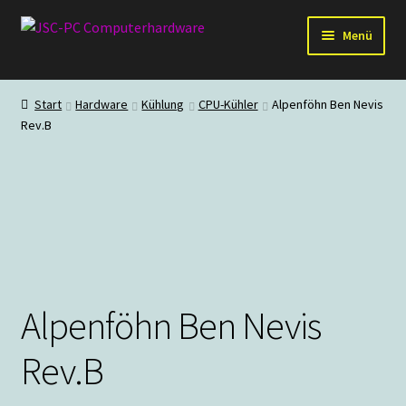
Zur
Zum
Menü
Navigation
Inhalt
springen
springen
Hardware
Start
Hardware
Kühlung
CPU-Kühler
Alpenföhn Ben Nevis
Rev.B
PC-Systeme
Staubschutz
Outlet
Alpenföhn Ben Nevis
Rev.B