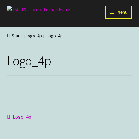
Zur
Zum
Menü
Navigation
Inhalt
springen
springen
Hardware
Start
Logo_4p
Logo_4p
PC-Systeme
Logo_4p
Staubschutz
Outlet
Beitragsnavigation
Vorheriger
Logo_4p
Beitrag: