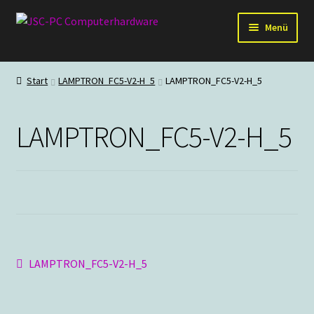
Zur
Zum
Menü
Navigation
Inhalt
springen
springen
Hardware
Start
LAMPTRON_FC5-V2-H_5
LAMPTRON_FC5-V2-H_5
PC-Systeme
LAMPTRON_FC5-V2-H_5
Staubschutz
Outlet
Beitragsnavigation
Vorheriger
LAMPTRON_FC5-V2-H_5
Beitrag: