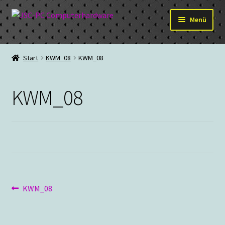
Zur
Zum
Menü
Navigation
Inhalt
springen
springen
Hardware
Start
KWM_08
KWM_08
PC-Systeme
KWM_08
Staubschutz
Outlet
Beitragsnavigation
Vorheriger
KWM_08
Beitrag: