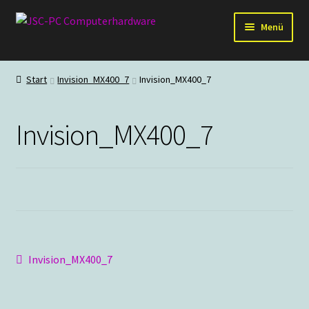
Zur
Zum
Menü
Navigation
Inhalt
springen
springen
Hardware
Start
Invision_MX400_7
Invision_MX400_7
PC-Systeme
Invision_MX400_7
Staubschutz
Outlet
Beitragsnavigation
Vorheriger
Invision_MX400_7
Beitrag: