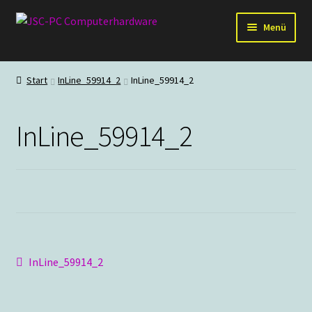
Zur
Zum
Menü
Navigation
Inhalt
springen
springen
Hardware
Start
InLine_59914_2
InLine_59914_2
PC-Systeme
InLine_59914_2
Staubschutz
Outlet
Beitragsnavigation
Vorheriger
InLine_59914_2
Beitrag: