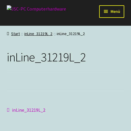
Zur
Zum
Menü
Navigation
Inhalt
springen
springen
Hardware
Start
inLine_31219L_2
inLine_31219L_2
PC-Systeme
inLine_31219L_2
Staubschutz
Outlet
Beitragsnavigation
Vorheriger
inLine_31219L_2
Beitrag: