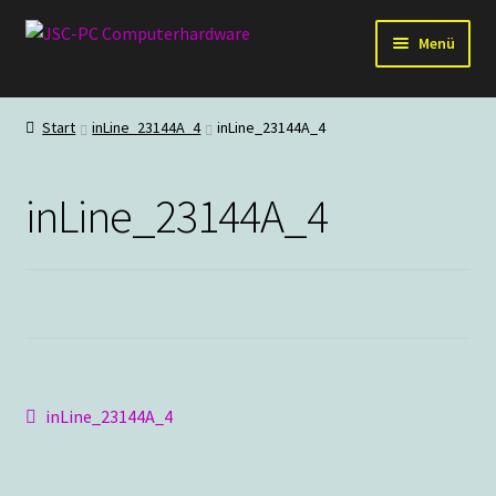
Zur
Zum
Menü
Navigation
Inhalt
springen
springen
Hardware
Start
inLine_23144A_4
inLine_23144A_4
PC-Systeme
inLine_23144A_4
Staubschutz
Outlet
Beitragsnavigation
Vorheriger
inLine_23144A_4
Beitrag: