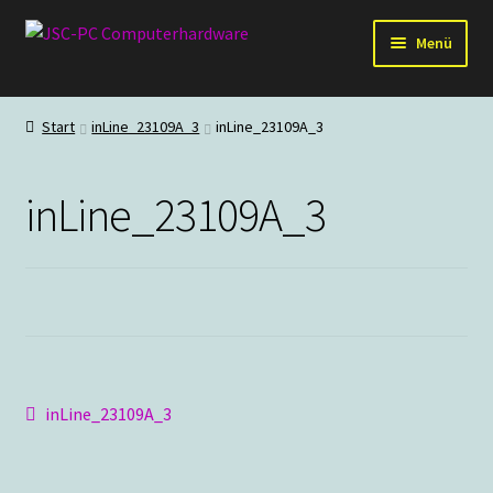
Zur
Zum
Menü
Navigation
Inhalt
springen
springen
Hardware
Start
inLine_23109A_3
inLine_23109A_3
PC-Systeme
inLine_23109A_3
Staubschutz
Outlet
Beitragsnavigation
Vorheriger
inLine_23109A_3
Beitrag: