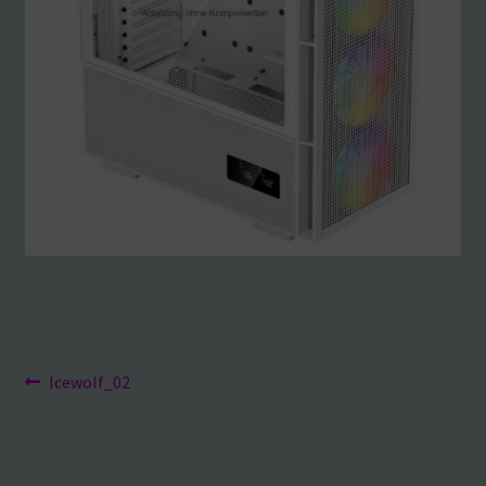
Beitragsnavigation
Vorheriger
Icewolf_02
Beitrag: