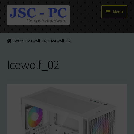
Zur
Zum
Menü
Navigation
Inhalt
springen
springen
Hardware
Start
Icewolf_02
Icewolf_02
PC-Systeme
Icewolf_02
Staubschutz
Outlet