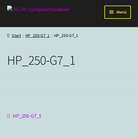
Zur
Zum
Menü
Navigation
Inhalt
springen
springen
Hardware
Start
HP_250-G7_1
HP_250-G7_1
PC-Systeme
HP_250-G7_1
Staubschutz
Outlet
Beitragsnavigation
Vorheriger
HP_250-G7_1
Beitrag: