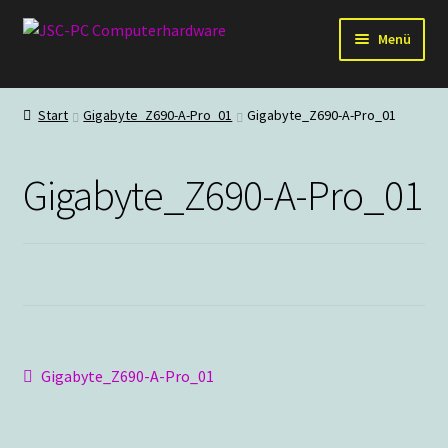
Zur
Zum
Menü
Navigation
Inhalt
springen
springen
Hardware
Start
Gigabyte_Z690-A-Pro_01
Gigabyte_Z690-A-Pro_01
PC-Systeme
Gigabyte_Z690-A-Pro_01
Staubschutz
Outlet
Beitragsnavigation
Vorheriger
Gigabyte_Z690-A-Pro_01
Beitrag: