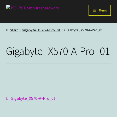
Zur
Zum
Menü
Navigation
Inhalt
springen
springen
Hardware
Start
Gigabyte_X570-A-Pro_01
Gigabyte_X570-A-Pro_01
PC-Systeme
Gigabyte_X570-A-Pro_01
Staubschutz
Outlet
Beitragsnavigation
Vorheriger
Gigabyte_X570-A-Pro_01
Beitrag: