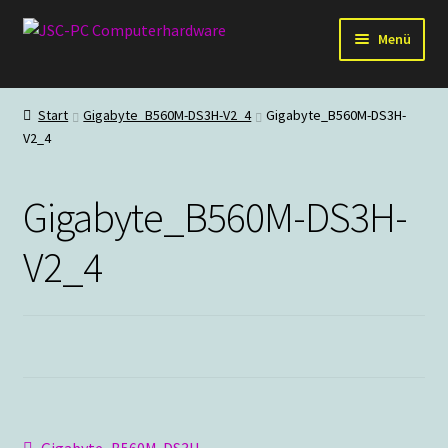
Zur
Zum
Menü
Navigation
Inhalt
springen
springen
Hardware
Start
Gigabyte_B560M-DS3H-V2_4
Gigabyte_B560M-DS3H-
V2_4
PC-Systeme
Staubschutz
Gigabyte_B560M-DS3H-
Outlet
V2_4
Vorheriger
Gigabyte_B560M-DS3H-