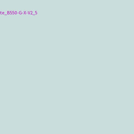
ragsnavigation
iger
yte_B550-G-X-V2_5
g: