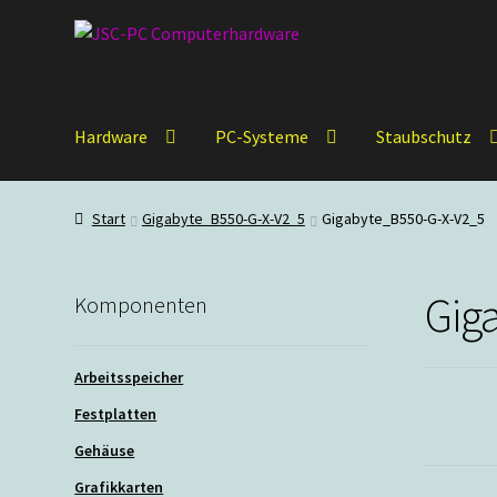
Zur
Zum
Navigation
Inhalt
springen
springen
Hardware
PC-Systeme
Staubschutz
Start
Gigabyte_B550-G-X-V2_5
Gigabyte_B550-G-X-V2_5
Gig
Komponenten
Arbeitsspeicher
Festplatten
Gehäuse
Grafikkarten