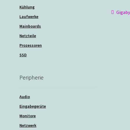
Kühlung
Beit
Vorher
Gigab
Laufwerke
Beitra
Mainboards
Netzteile
Prozessoren
SSD
Peripherie
Audio
Eingabegeräte
Monitore
Netzwerk