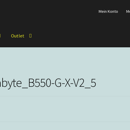
Mein Konto
M
Outlet
abyte_B550-G-X-V2_5