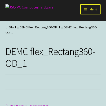
Zur
Zum
Menü
Navigation
Inhalt
springen
springen
Hardware
Start
DEMCIflex_Rectang360-OD_1
DEMCIflex_Rectang360-
OD_1
PC-Systeme
Staubschutz
DEMCIflex_Rectang360-
Outlet
OD_1
Vorheriger
DEMCIflex_Rectang360-