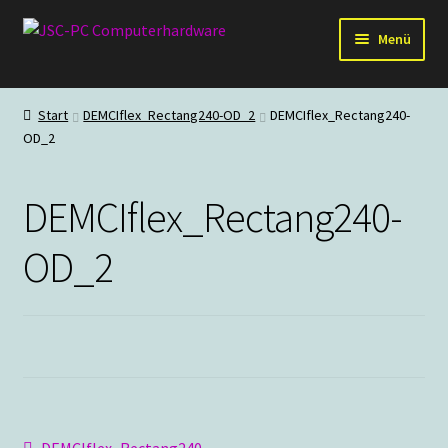
Zur
Zum
Menü
Navigation
Inhalt
springen
springen
Hardware
Start
DEMCIflex_Rectang240-OD_2
DEMCIflex_Rectang240-
OD_2
PC-Systeme
Staubschutz
DEMCIflex_Rectang240-
Outlet
OD_2
Vorheriger
DEMCIflex_Rectang240-