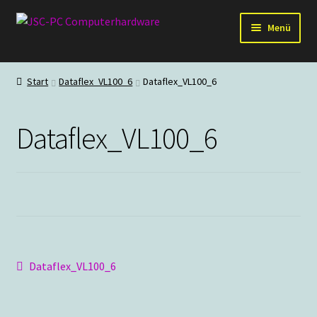
Zur
Zum
Menü
Navigation
Inhalt
springen
springen
Hardware
Start
Dataflex_VL100_6
Dataflex_VL100_6
PC-Systeme
Dataflex_VL100_6
Staubschutz
Outlet
Beitragsnavigation
Vorheriger
Dataflex_VL100_6
Beitrag: