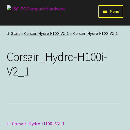
Zur
Zum
Menü
Navigation
Inhalt
springen
springen
Hardware
Start
Corsair_Hydro-H100i-V2_1
Corsair_Hydro-H100i-V2_1
PC-Systeme
Corsair_Hydro-H100i-
Staubschutz
V2_1
Outlet
Beitragsnavigation
Vorheriger
Corsair_Hydro-H100i-V2_1